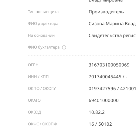
Производитель
Тип поставщика
Сизова Марина Вла
ФИО директора
Свидетельства реги
На основании
ФИО бухгалтера
316703100050969
ОГРН
701740045445 / -
ИНН / КПП
0197427596 / 42100
ОКПО / ОКОГУ
69401000000
ОКАТО
10.82.2
ОКВЭД
16 / 50102
ОКФС / ОКОПФ