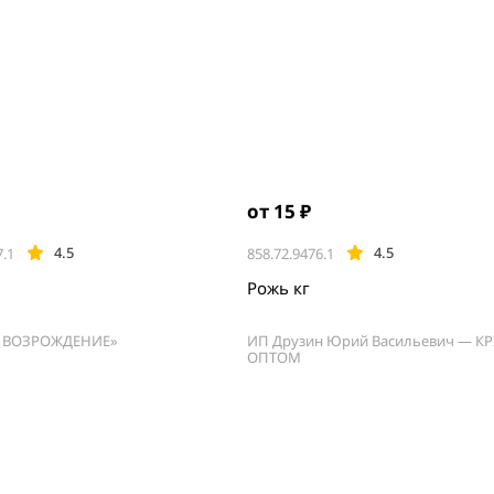
от 15 ₽
4.5
4.5
7.1
858.72.9476.1
Рожь кг
 ВОЗРОЖДЕНИЕ»
ИП Друзин Юрий Васильевич — К
ОПТОМ