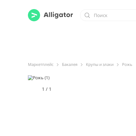
Маркетплейс
Бакалея
Крупы и злаки
Рожь
1
/
1