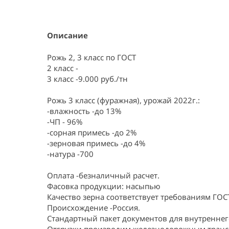
Item
1
of
1
Описание
Рожь 2, 3 класс по ГОСТ

2 класс -

3 класс -9.000 руб./тн

Рожь 3 класс (фуражная), урожай 2022г.:

-влажность -до 13%

-ЧП - 96%

-сорная примесь -до 2%

-зерновая примесь -до 4%

-натура -700

Оплата -безналичный расчет.

Фасовка продукции: насыпью

Качество зерна соответствует требованиям ГОСТ
Происхождение -Россия.

Стандартный пакет документов для внутреннего