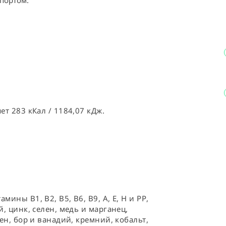
портом.
ет 283 кКал / 1184,07 кДж.
ины В1, В2, В5, В6, В9, А, Е, Н и РР, 
, цинк, селен, медь и марганец, 
ен, бор и ванадий, кремний, кобальт, 