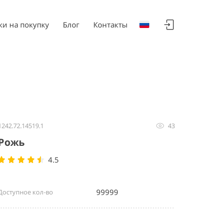
ки на покупку
Блог
Контакты
1242.72.14519.1
43
Рожь
4.5
99999
Доступное кол-во