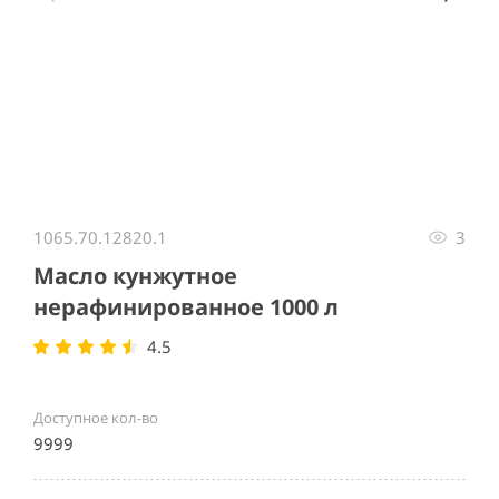
Item
1
1065.70.12820.1
3
of
2
Масло кунжутное
нерафинированное 1000 л
4.5
Доступное кол-во
9999