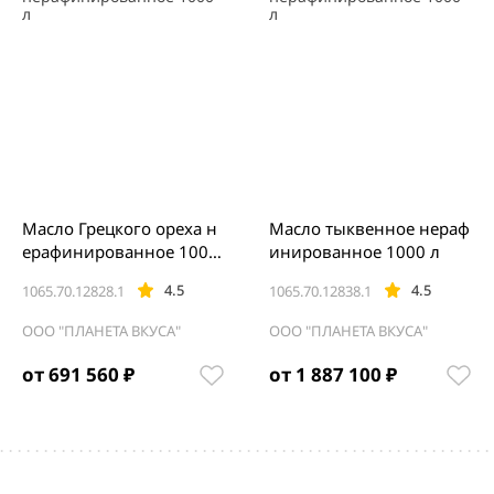
Масло Грецкого ореха н
Масло тыквенное нераф
ерафинированное 1000
инированное 1000 л
л
4.5
4.5
1065.70.12828.1
1065.70.12838.1
ООО "ПЛАНЕТА ВКУСА"
ООО "ПЛАНЕТА ВКУСА"
от 691 560 ₽
от 1 887 100 ₽
Item
1
of
5