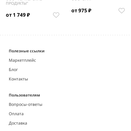
ПРОДУКТЫ"
от 975 ₽
от 1 749 ₽
Item
1
of
5
Полезные ссылки
Маркетплейс
Блог
Контакты
Пользователям
Вопросы-ответы
Оплата
Доставка