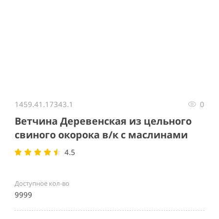
Item
1
1459.41.17343.1
0
of
1
Ветчина Деревенская из цельного
свиного окорока в/к с маслинами
4.5
Доступное кол-во
9999