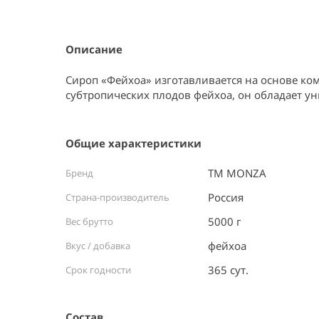
Item
1
of
2
Описание
Сироп «Фейхоа» изготавливается на основе ко
субтропических плодов фейхоа, он обладает у
Общие характеристики
ТМ MONZA
Бренд
Россия ⠀
Страна-производитель
5000 г
Вес брутто
фейхоа
Вкус / добавка
365 сут.
Срок годности
Состав