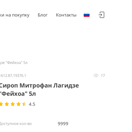
ки на покупку
Блог
Контакты
зе "Фейхоа" 5л
1612.87.19376.1
17
Сироп Митрофан Лагидзе
"Фейхоа" 5л
4.5
9999
Доступное кол-во