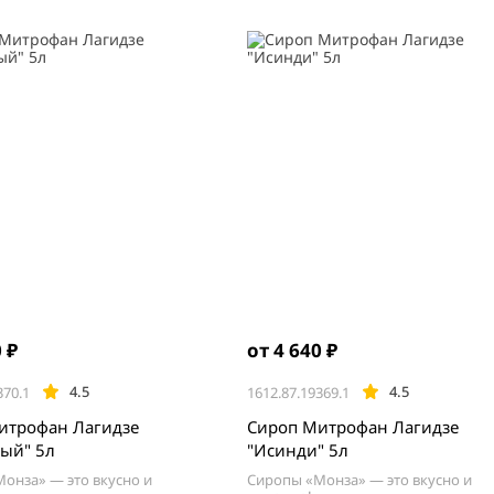
 ₽
от 4 640 ₽
4.5
4.5
370.1
1612.87.19369.1
итрофан Лагидзе
Сироп Митрофан Лагидзе
ый" 5л
"Исинди" 5л
онза» — это вкусно и
Сиропы «Монза» — это вкусно и