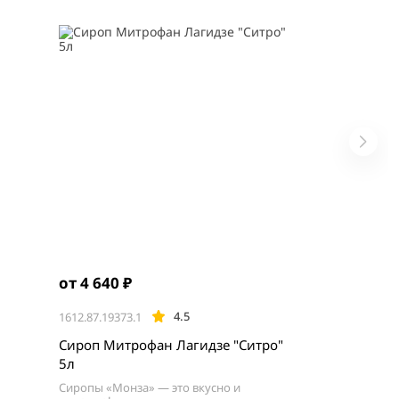
от 4 640 ₽
4.5
1612.87.19373.1
Сироп Митрофан Лагидзе "Ситро"
5л
Сиропы «Монза» — это вкусно и