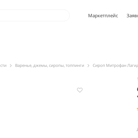
Маркетплейс
Заяв
ости
Варенье, джемы, сиропы, топпинги
Сироп Митрофан Лагид