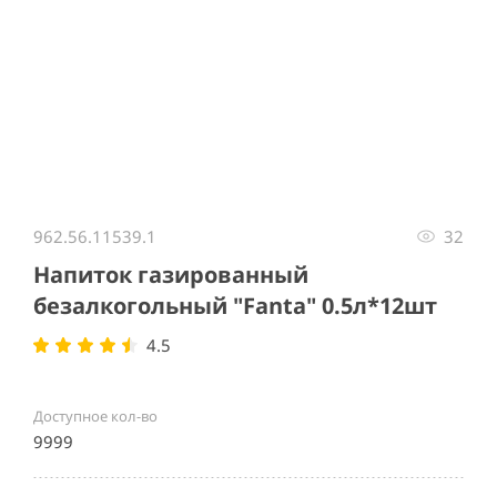
Item
1
962.56.11539.1
32
of
1
Напиток газированный
безалкогольный "Fanta" 0.5л*12шт
4.5
Доступное кол-во
9999