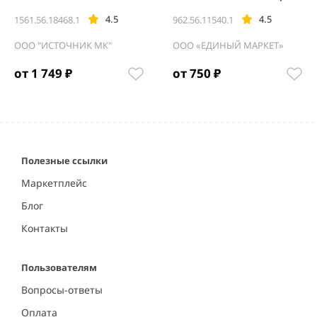
2 л*6шт
4.5
4.5
1561.56.18468.1
962.56.11540.1
ООО "ИСТОЧНИК МК"
ООО «ЕДИНЫЙ МАРКЕТ»
от 1 749 ₽
от 750 ₽
Item
1
of
5
Полезные ссылки
Маркетплейс
Блог
Контакты
Пользователям
Вопросы-ответы
Оплата