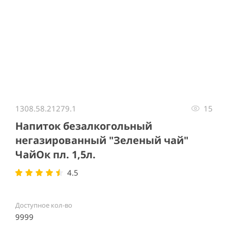
Item
1
1308.58.21279.1
15
of
1
Напиток безалкогольный
негазированный "Зеленый чай"
ЧайОк пл. 1,5л.
4.5
Доступное кол-во
9999