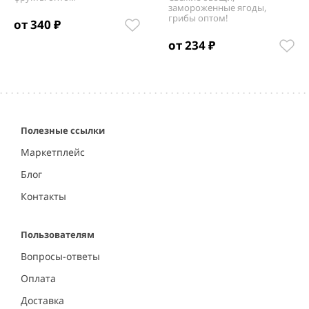
замороженные ягоды,
грибы оптом!
от 340 ₽
от 234 ₽
Item
1
of
5
Полезные ссылки
Маркетплейс
Блог
Контакты
Пользователям
Вопросы-ответы
Оплата
Доставка