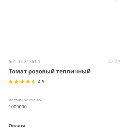
Item
1
661.47.21361.1
47
of
3
Томат розовый тепличный
4.5
Доступное кол-во
1000000
Оплата