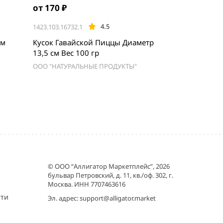
от 170 ₽
4.5
1423.103.16732.1
см
Кусок Гавайской Пиццы Диаметр
13,5 см Вес 100 гр
ООО "НАТУРАЛЬНЫЕ ПРОДУКТЫ"
© ООО “Аллигатор Маркетплейс”, 2026
бульвар Петровский, д. 11, кв./оф. 302, г.
Москва. ИНН 7707463616
сти
Эл. адрес:
support@alligator.market