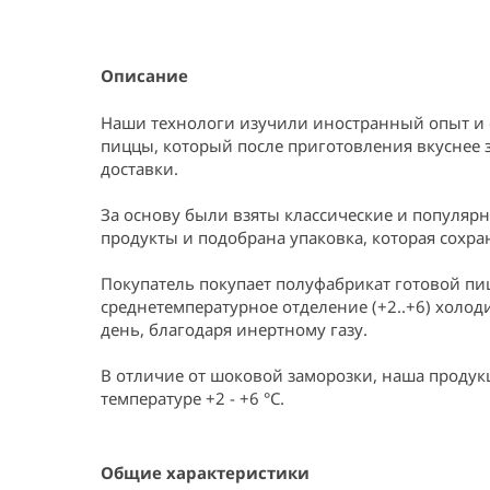
Item
1
of
1
Описание
Наши технологи изучили иностранный опыт и 
пиццы, который после приготовления вкуснее 
доставки.

За основу были взяты классические и популяр
продукты и подобрана упаковка, которая сохраня
Покупатель покупает полуфабрикат готовой пиц
среднетемпературное отделение (+2..+6) холод
день, благодаря инертному газу.

В отличие от шоковой заморозки, наша продукц
температуре +2 - +6 °C.
Общие характеристики