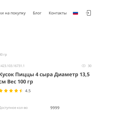
ки на покупку
Блог
Контакты
00 гр
1423.103.16731.1
30
Кусок Пиццы 4 сыра Диаметр 13,5
см Вес 100 гр
4.5
9999
Доступное кол-во