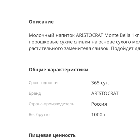
Item
1
of
1
Описание
Молочный напиток ARISTOCRAT Monte Bella 1кг 
порошковые сухие сливки на основе сухого мо
растительного заменителя сливок. Подойдет 
Общие характеристики
365 сут.
Срок годности
ARISTOCRAT
Бренд
Россия ⠀
Страна-производитель
1000 г
Вес брутто
Пищевая ценность