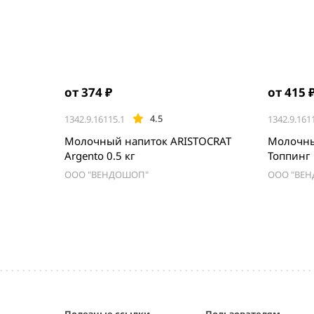
от 374 ₽
от 415 
4.5
1342.9.16115.1
1342.9.161
Молочный напиток ARISTOCRAT
Молочны
Argento 0.5 кг
Топпинг 
ООО "ВЕНДОШОП"
ООО "ВЕ
Item
1
of
4