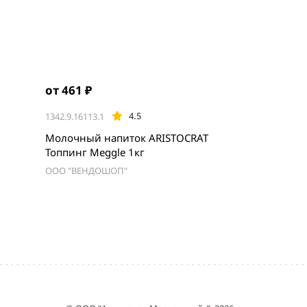
от 461 ₽
4.5
1342.9.16113.1
Молочный напиток ARISTOCRAT
Топпинг Meggle 1кг
ООО "ВЕНДОШОП"