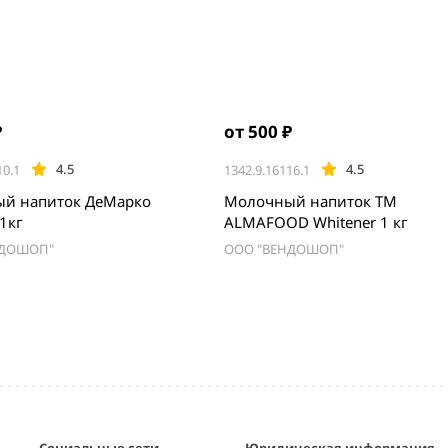
₽
от 500 ₽
4.5
4.5
10.1
1342.9.16116.1
й напиток ДеМарко
Молочный напиток TM
1кг
ALMAFOOD Whitener 1 кг
НДОШОП"
ООО "ВЕНДОШОП"