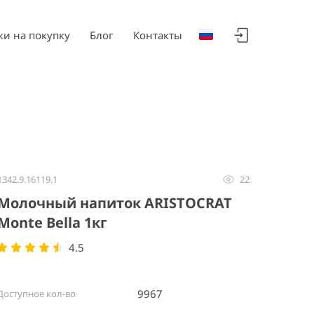
ки на покупку
Блог
Контакты
1342.9.16119.1
22
Молочный напиток ARISTOCRAT
Monte Bella 1кг
4.5
9967
Доступное кол-во