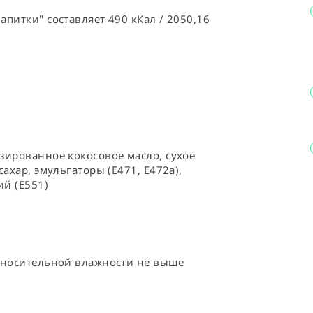
питки" составляет 490 кКал / 2050,16
зированное кокосовое масло, сухое 
ахар, эмульгаторы (E471, E472a), 
ий (Е551)
тносительной влажности не выше 