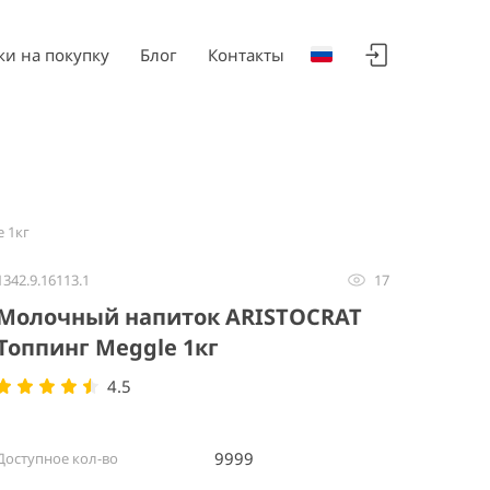
ки на покупку
Блог
Контакты
 1кг
1342.9.16113.1
17
Молочный напиток ARISTOCRAT
Топпинг Meggle 1кг
4.5
9999
Доступное кол-во