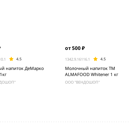
₽
от 500 ₽
4.5
4.5
10.1
1342.9.16116.1
й напиток ДеМарко
Молочный напиток TM
1кг
ALMAFOOD Whitener 1 кг
НДОШОП"
ООО "ВЕНДОШОП"