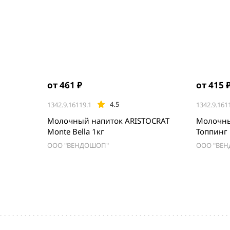
от 461 ₽
от 415 
4.5
1342.9.16119.1
1342.9.161
Молочный напиток ARISTOCRAT
Молочны
Monte Bella 1кг
Топпинг 
ООО "ВЕНДОШОП"
ООО "ВЕ
Item
1
of
3